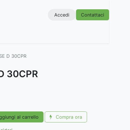
Accedi
Contattaci
SE D 30CPR
D 30CPR
giungi al carrello
Compra ora