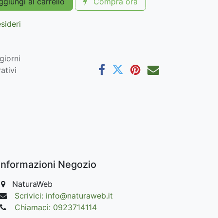
giungi al carrello
Compra ora
esideri
giorni
ativi
Informazioni Negozio
NaturaWeb
Scrivici: info@naturaweb.it
Chiamaci: 0923714114