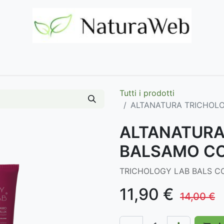
Home
Negozio
Marchi
Contattaci
Tutti i prodotti
ALTANATURA TRICHOL
ALTANATURA
BALSAMO C
TRICHOLOGY LAB BALS C
11,90
€
14,00
€