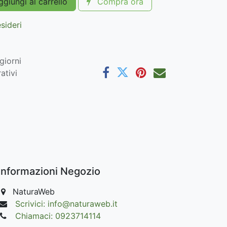
giungi al carrello
Compra ora
esideri
giorni
ativi
Informazioni Negozio
NaturaWeb
Scrivici: info@naturaweb.it
Chiamaci: 0923714114