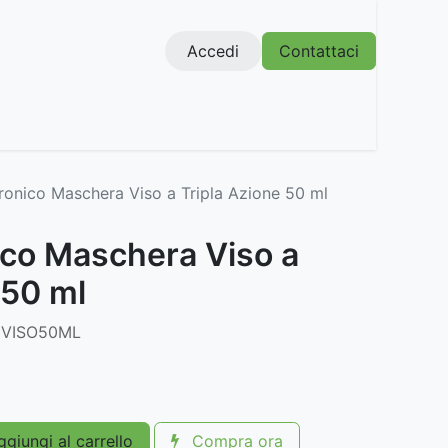
Accedi
Contattaci
uronico Maschera Viso a Tripla Azione 50 ml
ico Maschera Viso a
 50 ml
 VISO50ML
giungi al carrello
Compra ora