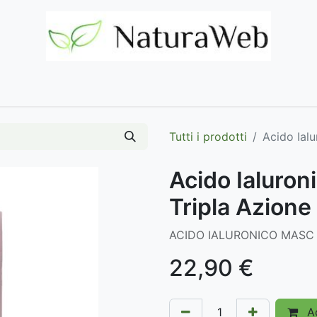
Home
Negozio
Marchi
Contattaci
Tutti i prodotti
Acido Ial
Acido Ialuron
Tripla Azione
ACIDO IALURONICO MASC
22,90
€
Ag