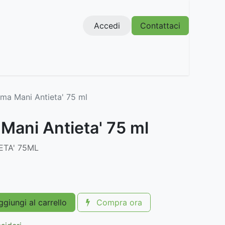
Accedi
Contattaci
ma Mani Antieta' 75 ml
Mani Antieta' 75 ml
ETA' 75ML
giungi al carrello
Compra ora